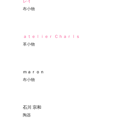
レイ
布小物
ａｔｅｌｉｅｒ Ｃｈａｒｌｓ
革小物
ｍａｒｏｎ
布小物
石川 宗和
陶器