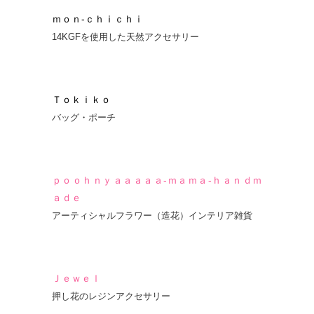
ｍｏｎ-ｃｈｉｃｈｉ
14KGFを使用した天然アクセサリー
Ｔｏｋｉｋｏ
バッグ・ポーチ
ｐｏｏｈｎｙａａａａａ-ｍａｍａ-ｈａｎｄｍ
ａｄｅ
アーティシャルフラワー（造花）インテリア雑貨
Ｊｅｗｅｌ
押し花のレジンアクセサリー