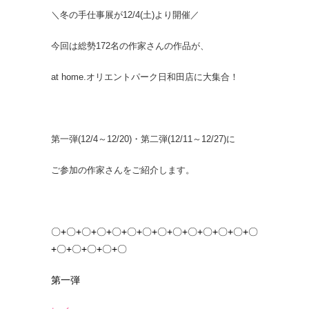
＼冬の手仕事展が12/4(土)より開催／
今回は総勢172名の作家さんの作品が、
at home.オリエントパーク日和田店に大集合！
第一弾(12/4～12/20)・第二弾(12/11～12/27)に
ご参加の作家さんをご紹介します。
〇+〇+〇+〇+〇+〇+〇+〇+〇+〇+〇+〇+〇+〇
+〇+〇+〇+〇+〇
第一弾