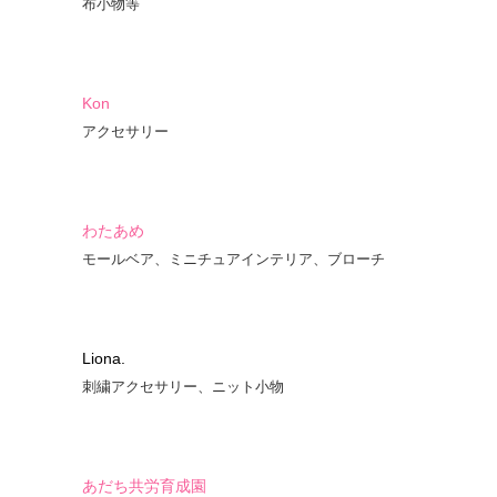
布小物等
Kon
アクセサリー
わたあめ
モールベア、ミニチュアインテリア、ブローチ
Liona.
刺繍アクセサリー、ニット小物
あだち共労育成園