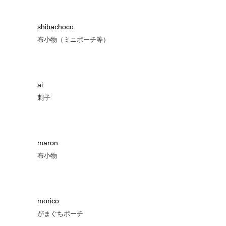
shibachoco
布小物（ミニポーチ等）
ai
刺子
maron
布小物
morico
がまぐちポーチ