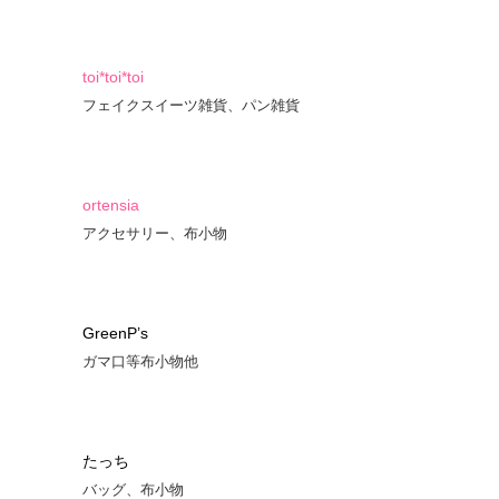
toi*toi*toi
フェイクスイーツ雑貨、パン雑貨
ortensia
アクセサリー、布小物
GreenP’s
ガマ口等布小物他
たっち
バッグ、布小物