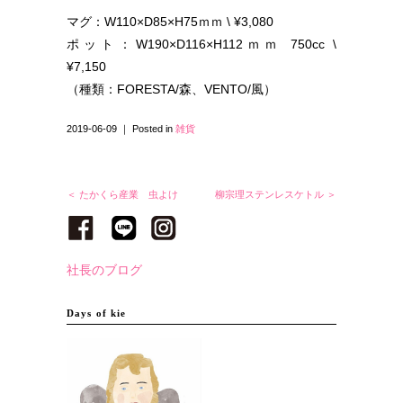
マグ：W110×D85×H75ｍｍ \ ¥3,080
ポット：W190×D116×H112ｍｍ 750cc \
¥7,150
（種類：FORESTA/森、VENTO/風）
2019-06-09 ｜ Posted in
雑貨
＜ たかくら産業 虫よけ
柳宗理ステンレスケトル ＞
社長のブログ
Days of kie