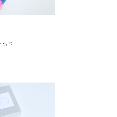
いです♡
！