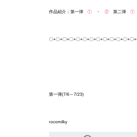
作品紹介：第一弾
①
・
②
第二弾
①
〇+〇+〇+〇+〇+〇+〇+〇+〇+〇+〇+〇+〇
第一弾(7/6～7/23)
rocomilky