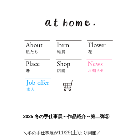
2025 冬の手仕事展～作品紹介～第二弾②
11/29(土)
＼冬の手仕事展が
より開催／