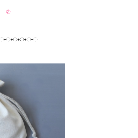
 ・
②
+〇+〇+〇+〇+〇+〇