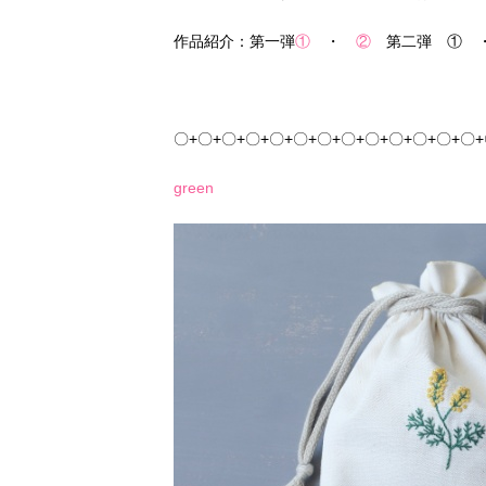
作品紹介：第一弾
①
・
②
第二弾 ①
〇+〇+〇+〇+〇+〇+〇+〇+〇+〇+〇+〇+〇
green