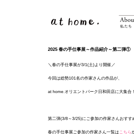
2025 春の手仕事展～作品紹介～第二弾①
＼春の手仕事展が3/1(土)より開催／
今回は総勢101名の作家さんの作品が、
at home.オリエントパーク日和田店に大集合
第二弾(3/8～3/25)にご参加の作家さんお
春の手仕事展ご参加の作家さん一覧は
こちら